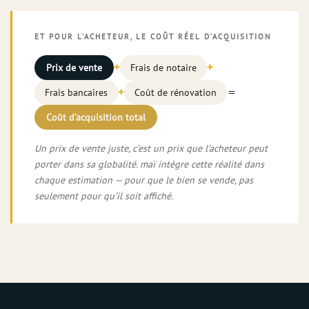
ET POUR L’ACHETEUR, LE COÛT RÉEL D’ACQUISITION
+
+
Prix de vente
Frais de notaire
=
+
Frais bancaires
Coût de rénovation
Coût d’acquisition total
Un prix de vente juste, c’est un prix que l’acheteur peut
porter dans sa globalité. maï intègre cette réalité dans
chaque estimation — pour que le bien se vende, pas
seulement pour qu’il soit affiché.