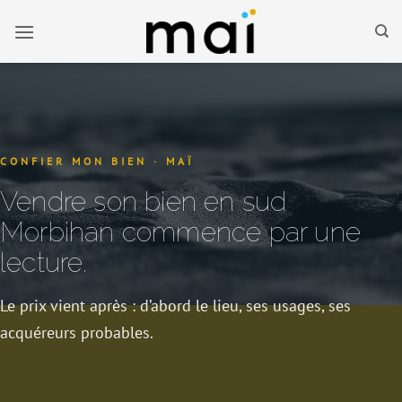
Passer
au
contenu
CONFIER MON BIEN · MAÏ
Vendre son bien en sud
Morbihan commence par une
lecture.
Le prix vient après : d’abord le lieu, ses usages, ses
acquéreurs probables.