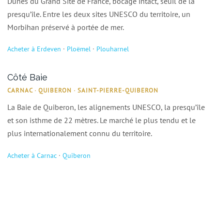
Dunes du Grand Site de France, bocage intact, seuil de la
presqu’île. Entre les deux sites UNESCO du territoire, un
Morbihan préservé à portée de mer.
Acheter à Erdeven
·
Ploëmel
·
Plouharnel
Côté Baie
CARNAC · QUIBERON · SAINT-PIERRE-QUIBERON
La Baie de Quiberon, les alignements UNESCO, la presqu’île
et son isthme de 22 mètres. Le marché le plus tendu et le
plus internationalement connu du territoire.
Acheter à Carnac
·
Quiberon