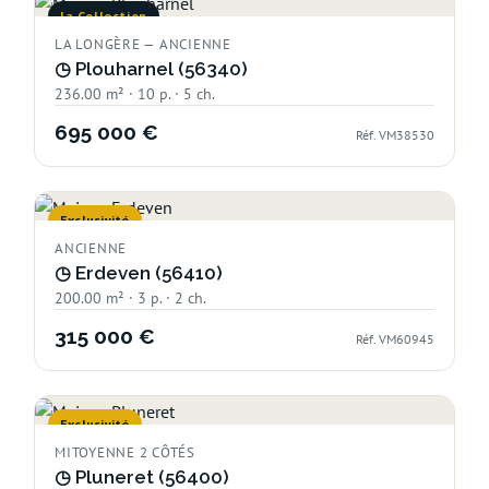
la Collection
LA LONGÈRE — ANCIENNE
◷
Plouharnel (56340)
236.00 m² · 10 p. · 5 ch.
695 000 €
Réf. VM38530
Exclusivité
ANCIENNE
◷
Erdeven (56410)
200.00 m² · 3 p. · 2 ch.
315 000 €
Réf. VM60945
Exclusivité
MITOYENNE 2 CÔTÉS
◷
Pluneret (56400)