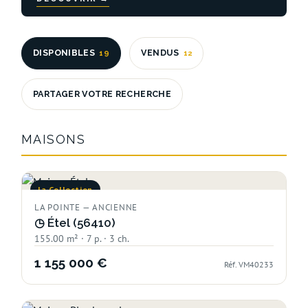
DISPONIBLES
VENDUS
19
12
PARTAGER VOTRE RECHERCHE
MAISONS
la Collection
LA POINTE — ANCIENNE
◷
Étel (56410)
155.00 m² · 7 p. · 3 ch.
1 155 000 €
Réf. VM40233